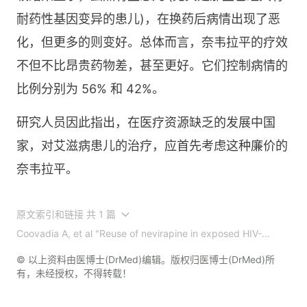
耐药性基因变异的患儿)，在换药后病情出现了恶
化，但更多的则变好。总体而言，奈韦拉平的疗效
不但不比昂贵药物差，甚至更好。它们控制病情的
比例分别为 56% 和 42%。
研究人员因此指出，在医疗资源缺乏的发展中国
家，对艾滋病患儿的治疗，应首先考虑这种廉价的
奈韦拉平。
原文索引和链接 共 1 篇
Coovadia A, et al "Reuse of nevirapine in exposed HIV-
infected children after protease inhibitor-based viral
suppression: A randomized controlled trial" JAMA 2010;
© 以上资料由医博士(DrMed)编辑。版权归医博士(DrMed)所
304(10): 1082-1090.
有，未经授权，不得转载！