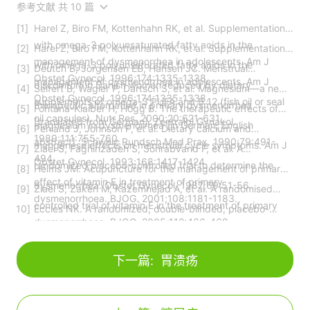
参考文献 共 10 篇
Harel Z, Biro FM, Kottenhahn RK, et al. Supplementation
with omega-3 polyunsaturated fatty acids in the
Harel Z, Biro FM, Kottenhahn RK, et al. Supplementation
management of dysmenorrhea in adolescents. Am J
with omega-3 polyunsaturated fatty acids in the
Deutch B, Jorgensen EB, Hansen JC. Menstrual
Obstet Gynecol. 1996;174:1335-1338.
management of dysmenorrhea in adolescents. Am J
discomfort in Danish women reduced by dietary
Seifert B, Wagler P, Dartsch S, et al. Magnesium—a new
Obstet Gynecol. 1996;174:1335-1338.
supplements of omega-3 PUFA and B 12 (fish oil or seal
therapeutic alternative in primary dysmenorrhea
Fontana-Klaiber H, Hogg B. The therapeutic effects of
oil capsules). Nutr Res. 2000;20:621-631.
[translated from German]. Zentralbl Gynakol.
magnesium in dysmenorrhea [in German; English
Penland J, Johnson P, et al. Dietary calcium and
1989;111:755-760.
abstract]. Schweiz Rundsch Med Prax. 1990;79:491-
manganese effects on menstrual cycle symptoms. Am J
Ziaei S, Faghihzadeh S, Sohrabvand F, et al. A
494.
Obstet Gynecol. 1993;168:1417-1424.
randomized placebo-controlled trial to determine the
Helms JM. Acupuncture for the management of primary
effect of vitamin E in treatment of primary
dysmenorrhea. Obstet Gynecol. 1987;69:51-56.
Ziaei S, Zakeri M, Kazemnejad A, et al. A randomised
dysmenorrhoea. BJOG. 2001;108:1181-1183.
controlled trial of vitamin E in the treatment of primary
Eccles NK. A randomized, double-blinded, placebo-
dysmenorrhoea. BJOG. 2005;112:466-469.
controlled pilot study to investigate the effectiveness of
a static magnet to relieve dysmenorrhea. J Altern
Complement Med. 2005;11:681-687.
下一篇:
胃溃疡