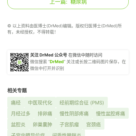
上一篇:
糖尿病
© 以上资料由医博士(DrMed)编辑。版权归医博士(DrMed)所
有，未经授权，不得转载！
关注 DrMed 公众号
在微信中随时访问
微信搜索 “
DrMed
” 关注或长按二维码图片保存，在
微信中打开并识别
相关专题
痛经
中医现代化
经前期综合征 (PMS)
月经过多
排卵痛
慢性阴部疼痛
慢性盆腔疼痛
盆腔炎
卵巢囊肿
子宫肌瘤
宫颈癌
子宫内膜异位症
间质性膀胱炎