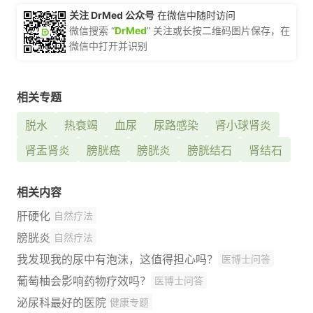
关注 DrMed 公众号
在微信中随时访问
微信搜索 “
DrMed
” 关注或长按二维码图片保存，在
微信中打开并识别
相关专题
脱水
热衰竭
血尿
尿路感染
肾小球肾炎
肾盂肾炎
膀胱癌
膀胱炎
膀胱结石
肾结石
相关内容
肝硬化
自然疗法
膀胱炎
自然疗法
我发现我的尿中有泡沫，这值得担心吗？
医博士问答
葡萄柚会影响药物疗效吗？
医博士问答
泌尿科最好的医院
健康专题