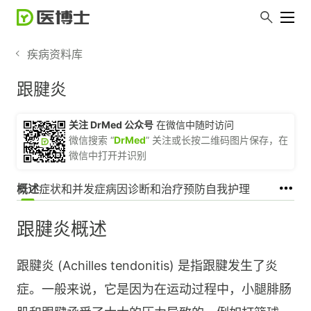
疾病资料库
跟腱炎
关注 DrMed 公众号
在微信中随时访问
微信搜索 “
DrMed
” 关注或长按二维码图片保存，在
微信中打开并识别
概述
症状和并发症
病因
诊断和治疗
预防
自我护理
跟腱炎概述
跟腱炎 (Achilles tendonitis) 是指跟腱发生了炎
症。一般来说，它是因为在运动过程中，小腿腓肠