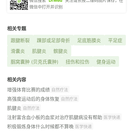
微信搜索 “
DrMed
” 关注或长按二维码图片保存，在
微信中打开并识别
相关专题
跟腱断裂
踝部或足部骨折
足底筋膜炎
平足症
滑囊炎
肌腱炎
髌腱炎
腘窝囊肿 (贝克氏囊肿)
扭伤和拉伤
健身运动
相关内容
增强体育比赛的成绩
自然疗法
高强度运动后的身体恢复
自然疗法
肌腱炎
自然疗法
注射富含血小板的血浆对治疗肌腱病没有帮助
医学快递
积极锻炼身体什么时候都不算晚
医学快递