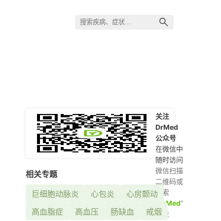
关注
DrMed
公众号
在微信中
随时访问
微信扫描
相关专题
二维码或
搜索
巨细胞动脉炎
心包炎
心房颤动
“
DrMed
”
高血脂症
高血压
肠缺血
戒烟
关注