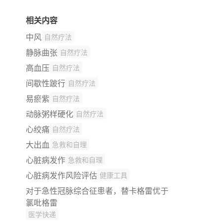
相关内容
中风
自然疗法
静脉曲张
自然疗法
高血压
自然疗法
间歇性跛行
自然疗法
易瘀紫
自然疗法
动脉粥样硬化
自然疗法
心绞痛
自然疗法
大出血
急救和自理
心脏病发作
急救和自理
心脏病发作风险评估
健康工具
对于急性冠脉综合征患者，替卡格雷优于
氯吡格雷
医学快递