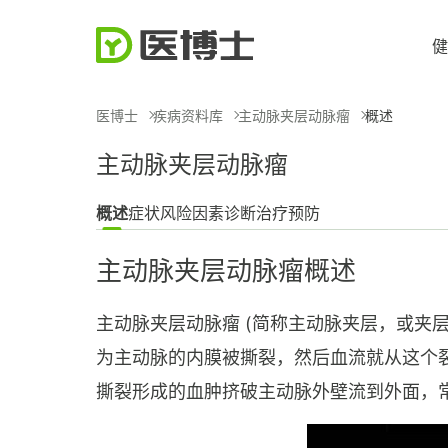
健
医博士
疾病资料库
主动脉夹层动脉瘤
概述
主动脉夹层动脉瘤
概述
症状
风险因素
诊断
治疗
预防
主动脉夹层动脉瘤概述
主动脉夹层动脉瘤 (简称主动脉夹层，或夹
为主动脉的内膜被撕裂，然后血流就从这个
撕裂形成的血肿挤破主动脉外壁流到外面，