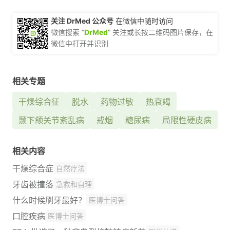
关注 DrMed 公众号
在微信中随时访问
微信搜索 “
DrMed
” 关注或长按二维码图片保存，在
微信中打开并识别
相关专题
干燥综合征
脱水
药物过敏
热衰竭
颞下颌关节紊乱病
戒烟
糖尿病
局限性硬皮病
相关内容
干燥综合症
自然疗法
牙齿被撞落
急救和自理
什么时候刷牙最好？
医博士问答
口腔疾病
医博士问答