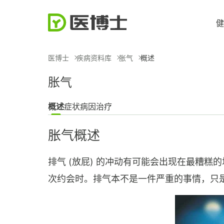
健
医博士
疾病资料库
胀气
概述
胀气
概述
症状
病因
治疗
胀气概述
排气 (放屁) 的冲动有可能会出现在最糟
次约会时。排气本不是一件严重的事情，只