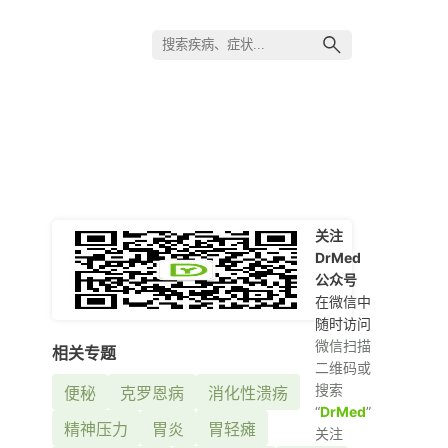
关注
DrMed
公众号
在微信中
随时访问
微信扫描
相关专题
二维码或
搜索
便秘
克罗恩病
消化性溃疡
“
DrMed
”
精神压力
胃炎
胃轻瘫
关注