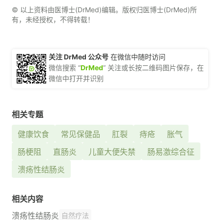
© 以上资料由医博士(DrMed)编辑。版权归医博士(DrMed)所
有，未经授权，不得转载！
关注 DrMed 公众号
在微信中随时访问
微信搜索 “
DrMed
” 关注或长按二维码图片保存，在
微信中打开并识别
相关专题
健康饮食
常见保健品
肛裂
痔疮
胀气
肠梗阻
直肠炎
儿童大便失禁
肠易激综合征
溃疡性结肠炎
相关内容
溃疡性结肠炎
自然疗法