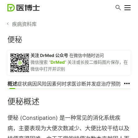
疾病资料库
便秘
关注 DrMed 公众号
在微信中随时访问
微信搜索 “
DrMed
” 关注或长按二维码图片保存，在
微信中打开并识别
概述
症状
病因
风险因素
何时求医
诊断
并发症
治疗
预防
便秘概述
便秘 (Constipation) 是一种常见的消化系统疾
病，主要表现为大便次数减少、大便比较干结以及