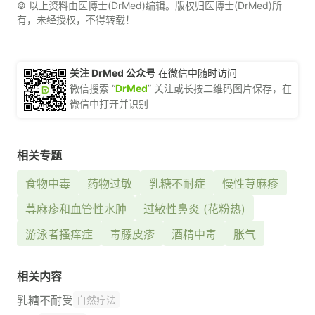
© 以上资料由医博士(DrMed)编辑。版权归医博士(DrMed)所
有，未经授权，不得转载！
关注 DrMed 公众号
在微信中随时访问
微信搜索 “
DrMed
” 关注或长按二维码图片保存，在
微信中打开并识别
相关专题
食物中毒
药物过敏
乳糖不耐症
慢性荨麻疹
荨麻疹和血管性水肿
过敏性鼻炎 (花粉热)
游泳者搔痒症
毒藤皮疹
酒精中毒
胀气
相关内容
乳糖不耐受
自然疗法