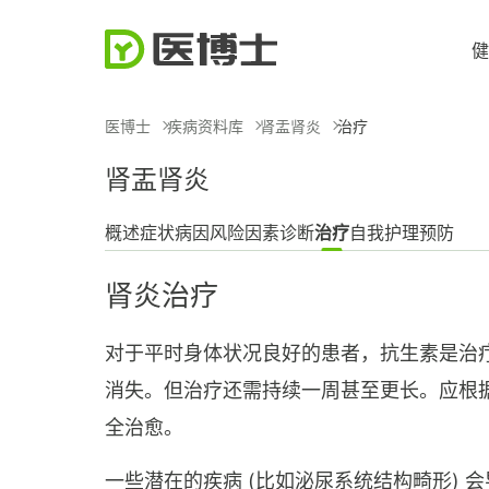
健
医博士
疾病资料库
肾盂肾炎
治疗
肾盂肾炎
概述
症状
病因
风险因素
诊断
治疗
自我护理
预防
肾炎治疗
对于平时身体状况良好的患者，抗生素是治
消失。但治疗还需持续一周甚至更长。应根
全治愈。
一些潜在的疾病 (比如泌尿系统结构畸形)