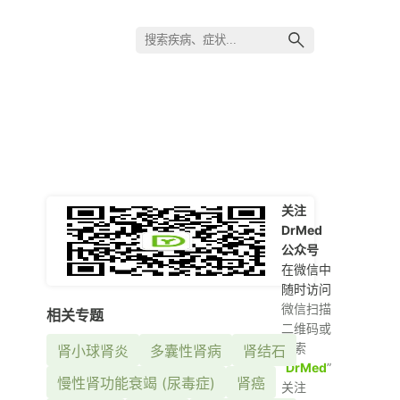
关注
DrMed
公众号
在微信中
随时访问
微信扫描
相关专题
二维码或
搜索
肾小球肾炎
多囊性肾病
肾结石
“
DrMed
”
慢性肾功能衰竭 (尿毒症)
肾癌
关注