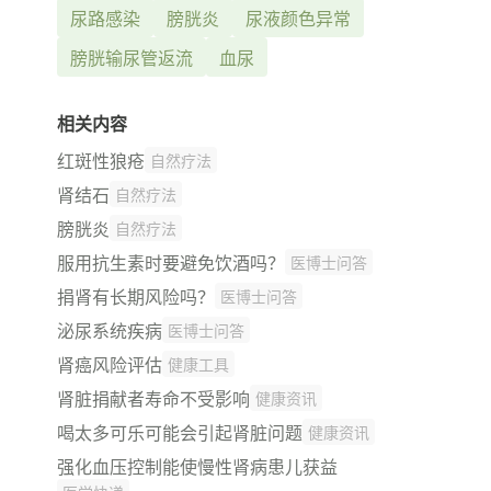
尿路感染
膀胱炎
尿液颜色异常
膀胱输尿管返流
血尿
相关内容
红斑性狼疮
自然疗法
肾结石
自然疗法
膀胱炎
自然疗法
服用抗生素时要避免饮酒吗？
医博士问答
捐肾有长期风险吗？
医博士问答
泌尿系统疾病
医博士问答
肾癌风险评估
健康工具
肾脏捐献者寿命不受影响
健康资讯
喝太多可乐可能会引起肾脏问题
健康资讯
强化血压控制能使慢性肾病患儿获益