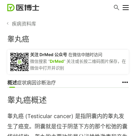
疾病资料库
睾丸癌
关注 DrMed 公众号
在微信中随时访问
微信搜索 “
DrMed
” 关注或长按二维码图片保存，在
微信中打开并识别
概述
症状
病因
诊断
治疗
睾丸癌概述
睾丸癌 (Testicular cancer) 是指阴囊内的睾丸发
生了癌变。阴囊就是位于阴茎下方的那个松弛的囊