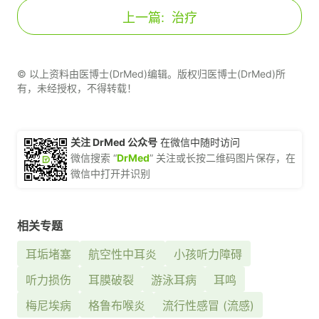
上一篇:
治疗
© 以上资料由医博士(DrMed)编辑。版权归医博士(DrMed)所
有，未经授权，不得转载！
关注 DrMed 公众号
在微信中随时访问
微信搜索 “
DrMed
” 关注或长按二维码图片保存，在
微信中打开并识别
相关专题
耳垢堵塞
航空性中耳炎
小孩听力障碍
听力损伤
耳膜破裂
游泳耳病
耳鸣
梅尼埃病
格鲁布喉炎
流行性感冒 (流感)