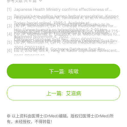
参考文献 共 6 篇
Japanese Health Ministry confirms effectiveness of
Tsumura's top-selling kampo herbal prescription. Kampo
Hirayama C, Okumura M, Tanikawa K, et al. A multicenter
Today [serial online]. 1995;1. Available at:
randomized controlled clinical trial of Shosaiko-to in
Liu JP, McIntosh H, Lin H. Chinese medicinal herbs for
http://www.tsumura.co.jp/english/kthp/1-2-01.htm.
chronic active hepatitis. Gastroenterol Jpn. 1989;24:715-
asymptomatic carriers of hepatitis B virus infection.
Liu JP, Manheimer E, Tsutani K, et al. Medicinal herbs for
Accessed November 4, 2002.
719.
Cochrane Database Syst Rev. 2001;CD002231.
hepatitis C virus infection. Cochrane Database Syst Rev.
Liu JP, McIntosh H, Lin H. Chinese medicinal herbs for
2001;CD003183.
chronic hepatitis B. Cochrane Database Syst Rev.
Liu J, Zhu M, Shi R, Yang M. Radix Sophorae flavescentis
2001;CD001940.
for chronic hepatitis B: a systematic review of
randomized trials. Am J Chin Med. 2003;31:337-354.
下一篇:
咳嗽
上一篇:
艾滋病
© 以上资料由医博士(DrMed)编辑。版权归医博士(DrMed)所
有，未经授权，不得转载！