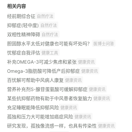
相关内容
经前期综合征
自然疗法
抑郁症(轻中度)
自然疗法
双相性精神障碍
自然疗法
胆固醇水平太低对健康也可能有坏处吗？
医博士问答
忧郁症自我评估
健康工具
补充OMEGA-3可减少焦虑和紧张
健康资讯
Omega-3脂肪酸可降低产后抑郁症
健康资讯
百忧解可帮助中风病人康复
健康资讯
营养补充剂S-腺苷蛋氨酸可缓解抑郁症
健康资讯
某些抗抑郁药物有助于中风患者恢复脑力
健康资讯
充足睡眠能降低抑郁风险
健康资讯
孤独和压力大可能增加癌症风险
健康资讯
研究发现，孤独像流感一样，也具有传染性
健康资讯