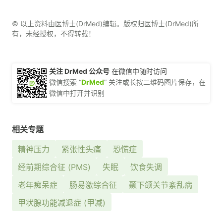
© 以上资料由医博士(DrMed)编辑。版权归医博士(DrMed)所
有，未经授权，不得转载！
关注 DrMed 公众号
在微信中随时访问
微信搜索 “
DrMed
” 关注或长按二维码图片保存，在
微信中打开并识别
相关专题
精神压力
紧张性头痛
恐慌症
经前期综合征 (PMS)
失眠
饮食失调
老年痴呆症
肠易激综合征
颞下颌关节紊乱病
甲状腺功能减退症 (甲减)