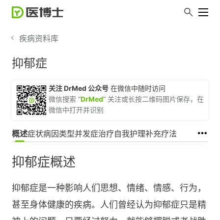
疾病资料库
抑郁症
关注 DrMed 公众号
在微信中随时访问
微信搜索 “
DrMed
” 关注或长按二维码图片保存，在
微信中打开并识别
概述
症状
病因
类型
并发症
治疗
自我护理
补充疗法
抑郁症概述
抑郁症是一种影响人们思想、情绪、情感、行为，
甚至身体健康的疾病。人们曾经认为抑郁症只是精